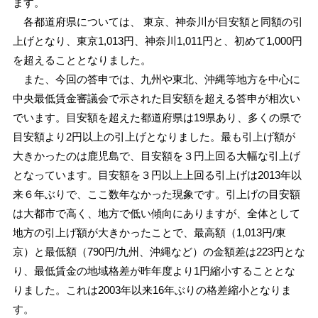
ます。
各都道府県については、 東京、神奈川が目安額と同額の引
上げとなり、東京1,013円、神奈川1,011円と、初めて1,000円
を超えることとなりました。
また、今回の答申では、九州や東北、沖縄等地方を中心に
中央最低賃金審議会で示された目安額を超える答申が相次い
でいます。目安額を超えた都道府県は19県あり、多くの県で
目安額より2円以上の引上げとなりました。最も引上げ額が
大きかったのは鹿児島で、目安額を３円上回る大幅な引上げ
となっています。目安額を３円以上上回る引上げは2013年以
来６年ぶりで、ここ数年なかった現象です。引上げの目安額
は大都市で高く、地方で低い傾向にありますが、全体として
地方の引上げ額が大きかったことで、最高額（1,013円/東
京）と最低額（790円/九州、沖縄など）の金額差は223円とな
り、最低賃金の地域格差が昨年度より1円縮小することとな
りました。これは2003年以来16年ぶりの格差縮小となりま
す。