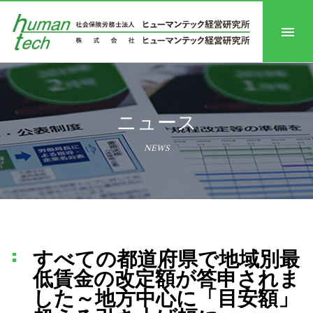
ニュース
NEWS
すべての都道府県で地域別最
低賃金の改定額が答申されま
した～地方中心に「目安額」