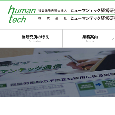
当研究所の特長
業務案内
Our feature
Service
二法人体制によるトータ
ルサービス
コンサルティングサービ
ス
アウトソーシングサービ
ス
トータルサービス