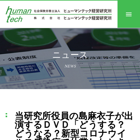
ニュース
NEWS
当研究所役員の島麻衣子が出
演するＤＶＤ「どうする？
どうなる？新型コロナウイ