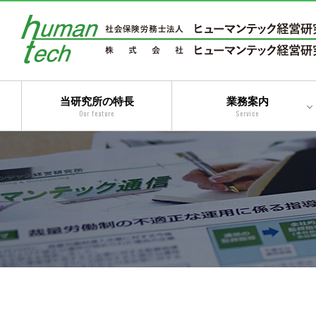
当研究所の特長
業務案内
Our feature
Service
二法人体制によるトータ
ルサービス
コンサルティングサービ
ス
アウトソーシングサービ
ス
トータルサービス