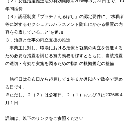
（２）女性活躍推進法の有効期限を2036年３月31日まで、10
年間延長
（３）認証制度「プラチナえるぼし」の認定要件に、“求職者
等に対するセクシュアルハラスメント防止にかかる措置の内
容を公表していること”を追加
３．治療と仕事の両立支援の推進
事業主に対し、職場における治療と就業の両立を促進する
ため必要な措置を講じる努力義務を課すとともに、当該措置
の適切・有効な実施を図るための指針の根拠規定の整備
施行日は公布日から起算して１年６か月以内で政令で定め
る日です。
※ただし、２（２）は公布日、２（１）および３は2026年４
月１日
詳細は、以下のリンクをご参照ください