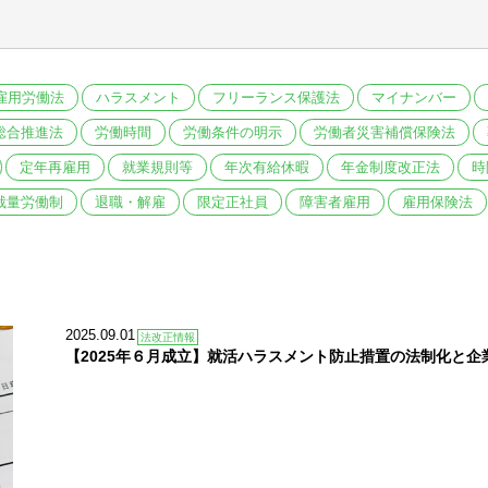
雇用労働法
ハラスメント
フリーランス保護法
マイナンバー
総合推進法
労働時間
労働条件の明示
労働者災害補償保険法
定年再雇用
就業規則等
年次有給休暇
年金制度改正法
時
裁量労働制
退職・解雇
限定正社員
障害者雇用
雇用保険法
2025.09.01
法改正情報
【2025年６月成立】就活ハラスメント防止措置の法制化と企