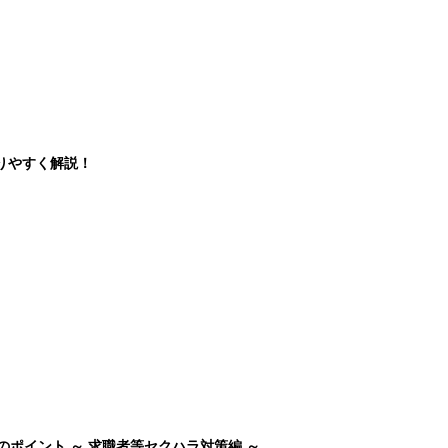
りやすく解説！
のポイント ～ 求職者等セクハラ対策編 ～