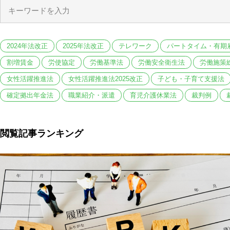
2024年法改正
2025年法改正
テレワーク
パートタイム・有期
割増賃金
労使協定
労働基準法
労働安全衛生法
労働施策
女性活躍推進法
女性活躍推進法2025改正
子ども・子育て支援法
確定拠出年金法
職業紹介・派遣
育児介護休業法
裁判例
閲覧記事ランキング