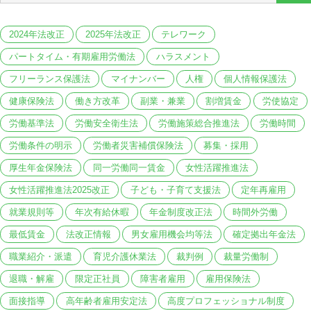
2024年法改正
2025年法改正
テレワーク
パートタイム・有期雇用労働法
ハラスメント
フリーランス保護法
マイナンバー
人権
個人情報保護法
健康保険法
働き方改革
副業・兼業
割増賃金
労使協定
労働基準法
労働安全衛生法
労働施策総合推進法
労働時間
労働条件の明示
労働者災害補償保険法
募集・採用
厚生年金保険法
同一労働同一賃金
女性活躍推進法
女性活躍推進法2025改正
子ども・子育て支援法
定年再雇用
就業規則等
年次有給休暇
年金制度改正法
時間外労働
最低賃金
法改正情報
男女雇用機会均等法
確定拠出年金法
職業紹介・派遣
育児介護休業法
裁判例
裁量労働制
退職・解雇
限定正社員
障害者雇用
雇用保険法
面接指導
高年齢者雇用安定法
高度プロフェッショナル制度