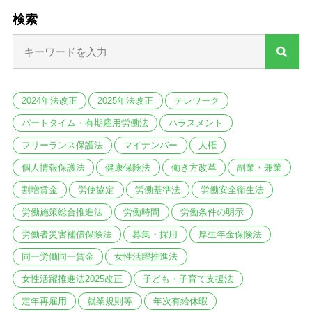
検索
2024年法改正
2025年法改正
テレワーク
パートタイム・有期雇用労働法
ハラスメント
フリーランス保護法
マイナンバー
人権
個人情報保護法
健康保険法
働き方改革
副業・兼業
割増賃金
労使協定
労働基準法
労働安全衛生法
労働施策総合推進法
労働時間
労働条件の明示
労働者災害補償保険法
募集・採用
厚生年金保険法
同一労働同一賃金
女性活躍推進法
女性活躍推進法2025改正
子ども・子育て支援法
定年再雇用
就業規則等
年次有給休暇