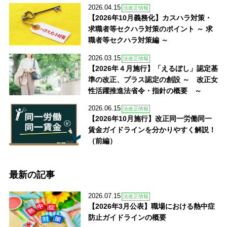
2026.04.15
法改正情報
【2026年10月義務化】カスハラ対策・
求職者等セクハラ対策のポイント ～ 求
職者等セクハラ対策編 ～
2026.03.15
法改正情報
【2026年４月施行】「えるぼし」認定基
準の改正、プラス認定の創設 ～ 改正女
性活躍推進法省令・指針の概要 ～
2026.06.15
法改正情報
【2026年10月施行】改正同一労働同一
賃金ガイドラインを分かりやすく解説！
（前編）
最新の記事
2026.07.15
法改正情報
【2026年3月公表】職場における熱中症
防止ガイドラインの概要