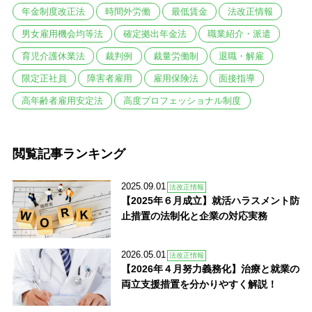
年金制度改正法
時間外労働
最低賃金
法改正情報
男女雇用機会均等法
確定拠出年金法
職業紹介・派遣
育児介護休業法
裁判例
裁量労働制
退職・解雇
限定正社員
障害者雇用
雇用保険法
面接指導
高年齢者雇用安定法
高度プロフェッショナル制度
閲覧記事ランキング
2025.09.01
法改正情報
【2025年６月成立】就活ハラスメント防
止措置の法制化と企業の対応実務
2026.05.01
法改正情報
【2026年４月努力義務化】治療と就業の
両立支援措置を分かりやすく解説！