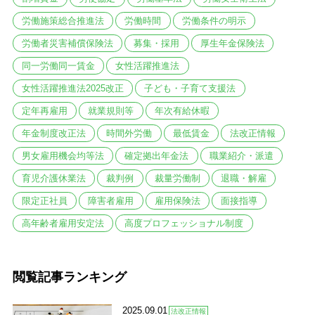
労働施策総合推進法
労働時間
労働条件の明示
労働者災害補償保険法
募集・採用
厚生年金保険法
同一労働同一賃金
女性活躍推進法
女性活躍推進法2025改正
子ども・子育て支援法
定年再雇用
就業規則等
年次有給休暇
年金制度改正法
時間外労働
最低賃金
法改正情報
男女雇用機会均等法
確定拠出年金法
職業紹介・派遣
育児介護休業法
裁判例
裁量労働制
退職・解雇
限定正社員
障害者雇用
雇用保険法
面接指導
高年齢者雇用安定法
高度プロフェッショナル制度
閲覧記事ランキング
2025.09.01
法改正情報