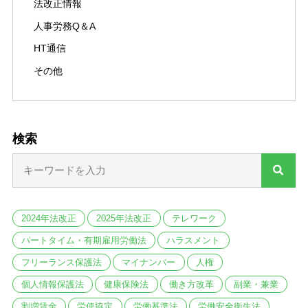
法改正情報
人事労務Q＆A
HT通信
その他
検索
2024年法改正
2025年法改正
テレワーク
パートタイム・有期雇用労働法
ハラスメント
フリーランス保護法
マイナンバー
人権
個人情報保護法
健康保険法
働き方改革
副業・兼業
割増賃金
労使協定
労働基準法
労働安全衛生法