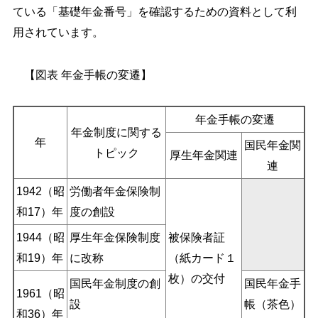
ている「基礎年金番号」を確認するための資料として利
用されています。
【図表 年金手帳の変遷】
年金手帳の変遷
年金制度に関する
年
国民年金関
トピック
厚生年金関連
連
1942（昭
労働者年金保険制
和17）年
度の創設
1944（昭
厚生年金保険制度
被保険者証
和19）年
に改称
（紙カード１
枚）の交付
国民年金制度の創
国民年金手
1961（昭
設
帳（茶色）
和36）年