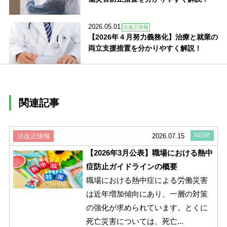
2026.05.01
法改正情報
【2026年４月努力義務化】治療と就業の
両立支援措置を分かりやすく解説！
関連記事
NEW!
法改正情報
2026.07.15
【2026年3月公表】職場における熱中
症防止ガイドラインの概要
職場における熱中症による労働災害
は近年増加傾向にあり、一層の対策
の強化が求められています。とくに
死亡災害については、死亡...