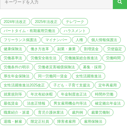
2024年法改正
2025年法改正
テレワーク
パートタイム・有期雇用労働法
ハラスメント
フリーランス保護法
マイナンバー
人権
個人情報保護法
健康保険法
働き方改革
副業・兼業
割増賃金
労使協定
労働基準法
労働安全衛生法
労働施策総合推進法
労働時間
労働条件の明示
労働者災害補償保険法
募集・採用
厚生年金保険法
同一労働同一賃金
女性活躍推進法
女性活躍推進法2025改正
子ども・子育て支援法
定年再雇用
就業規則等
年次有給休暇
年金制度改正法
時間外労働
最低賃金
法改正情報
男女雇用機会均等法
確定拠出年金法
職業紹介・派遣
育児介護休業法
裁判例
裁量労働制
退職・解雇
限定正社員
障害者雇用
雇用保険法