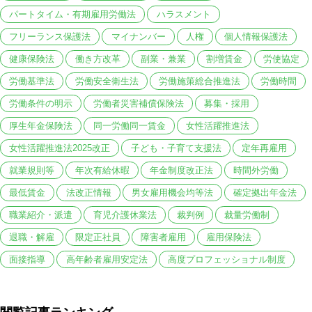
パートタイム・有期雇用労働法
ハラスメント
フリーランス保護法
マイナンバー
人権
個人情報保護法
健康保険法
働き方改革
副業・兼業
割増賃金
労使協定
労働基準法
労働安全衛生法
労働施策総合推進法
労働時間
労働条件の明示
労働者災害補償保険法
募集・採用
厚生年金保険法
同一労働同一賃金
女性活躍推進法
女性活躍推進法2025改正
子ども・子育て支援法
定年再雇用
就業規則等
年次有給休暇
年金制度改正法
時間外労働
最低賃金
法改正情報
男女雇用機会均等法
確定拠出年金法
職業紹介・派遣
育児介護休業法
裁判例
裁量労働制
退職・解雇
限定正社員
障害者雇用
雇用保険法
面接指導
高年齢者雇用安定法
高度プロフェッショナル制度
閲覧記事ランキング