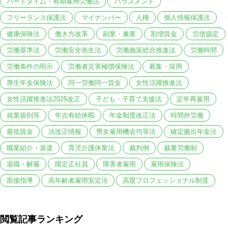
パートタイム・有期雇用労働法
ハラスメント
フリーランス保護法
マイナンバー
人権
個人情報保護法
健康保険法
働き方改革
副業・兼業
割増賃金
労使協定
労働基準法
労働安全衛生法
労働施策総合推進法
労働時間
労働条件の明示
労働者災害補償保険法
募集・採用
厚生年金保険法
同一労働同一賃金
女性活躍推進法
女性活躍推進法2025改正
子ども・子育て支援法
定年再雇用
就業規則等
年次有給休暇
年金制度改正法
時間外労働
最低賃金
法改正情報
男女雇用機会均等法
確定拠出年金法
職業紹介・派遣
育児介護休業法
裁判例
裁量労働制
退職・解雇
限定正社員
障害者雇用
雇用保険法
面接指導
高年齢者雇用安定法
高度プロフェッショナル制度
閲覧記事ランキング