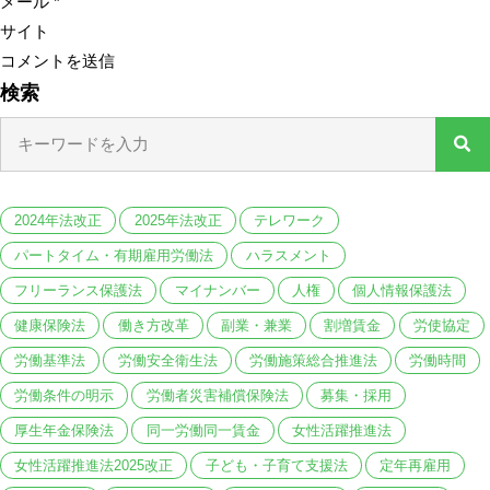
メール
*
サイト
検索
2024年法改正
2025年法改正
テレワーク
パートタイム・有期雇用労働法
ハラスメント
フリーランス保護法
マイナンバー
人権
個人情報保護法
健康保険法
働き方改革
副業・兼業
割増賃金
労使協定
労働基準法
労働安全衛生法
労働施策総合推進法
労働時間
労働条件の明示
労働者災害補償保険法
募集・採用
厚生年金保険法
同一労働同一賃金
女性活躍推進法
女性活躍推進法2025改正
子ども・子育て支援法
定年再雇用