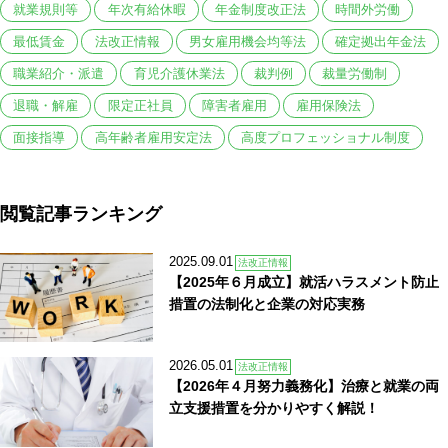
就業規則等
年次有給休暇
年金制度改正法
時間外労働
最低賃金
法改正情報
男女雇用機会均等法
確定拠出年金法
職業紹介・派遣
育児介護休業法
裁判例
裁量労働制
退職・解雇
限定正社員
障害者雇用
雇用保険法
面接指導
高年齢者雇用安定法
高度プロフェッショナル制度
閲覧記事ランキング
2025.09.01
法改正情報
【2025年６月成立】就活ハラスメント防止
措置の法制化と企業の対応実務
2026.05.01
法改正情報
【2026年４月努力義務化】治療と就業の両
立支援措置を分かりやすく解説！