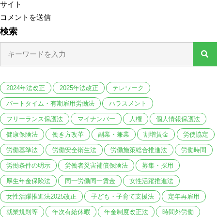
サイト
検索
2024年法改正
2025年法改正
テレワーク
パートタイム・有期雇用労働法
ハラスメント
フリーランス保護法
マイナンバー
人権
個人情報保護法
健康保険法
働き方改革
副業・兼業
割増賃金
労使協定
労働基準法
労働安全衛生法
労働施策総合推進法
労働時間
労働条件の明示
労働者災害補償保険法
募集・採用
厚生年金保険法
同一労働同一賃金
女性活躍推進法
女性活躍推進法2025改正
子ども・子育て支援法
定年再雇用
就業規則等
年次有給休暇
年金制度改正法
時間外労働