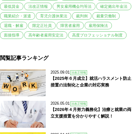
最低賃金
法改正情報
男女雇用機会均等法
確定拠出年金法
職業紹介・派遣
育児介護休業法
裁判例
裁量労働制
退職・解雇
限定正社員
障害者雇用
雇用保険法
面接指導
高年齢者雇用安定法
高度プロフェッショナル制度
閲覧記事ランキング
2025.09.01
法改正情報
【2025年６月成立】就活ハラスメント防止
措置の法制化と企業の対応実務
2026.05.01
法改正情報
【2026年４月努力義務化】治療と就業の両
立支援措置を分かりやすく解説！