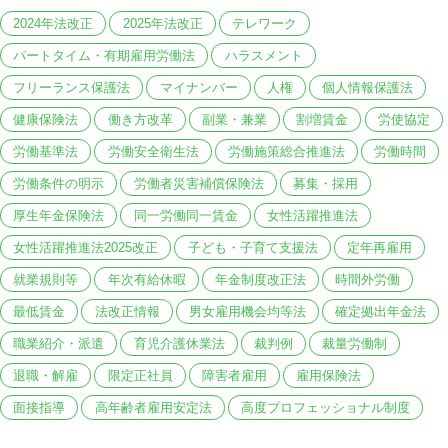
2024年法改正
2025年法改正
テレワーク
パートタイム・有期雇用労働法
ハラスメント
フリーランス保護法
マイナンバー
人権
個人情報保護法
健康保険法
働き方改革
副業・兼業
割増賃金
労使協定
労働基準法
労働安全衛生法
労働施策総合推進法
労働時間
労働条件の明示
労働者災害補償保険法
募集・採用
厚生年金保険法
同一労働同一賃金
女性活躍推進法
女性活躍推進法2025改正
子ども・子育て支援法
定年再雇用
就業規則等
年次有給休暇
年金制度改正法
時間外労働
最低賃金
法改正情報
男女雇用機会均等法
確定拠出年金法
職業紹介・派遣
育児介護休業法
裁判例
裁量労働制
退職・解雇
限定正社員
障害者雇用
雇用保険法
面接指導
高年齢者雇用安定法
高度プロフェッショナル制度