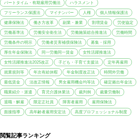
パートタイム・有期雇用労働法
ハラスメント
フリーランス保護法
マイナンバー
人権
個人情報保護法
健康保険法
働き方改革
副業・兼業
割増賃金
労使協定
労働基準法
労働安全衛生法
労働施策総合推進法
労働時間
労働条件の明示
労働者災害補償保険法
募集・採用
厚生年金保険法
同一労働同一賃金
女性活躍推進法
女性活躍推進法2025改正
子ども・子育て支援法
定年再雇用
就業規則等
年次有給休暇
年金制度改正法
時間外労働
最低賃金
法改正情報
男女雇用機会均等法
確定拠出年金法
職業紹介・派遣
育児介護休業法
裁判例
裁量労働制
退職・解雇
限定正社員
障害者雇用
雇用保険法
面接指導
高年齢者雇用安定法
高度プロフェッショナル制度
閲覧記事ランキング