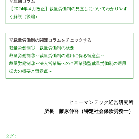
▽次回コラム
【2024年４月改正】裁量労働制の見直しについてわかりやす
く解説（後編）
▽裁量労働制の関連コラムをチェックする
裁量労働制① 裁量労働制の概要
裁量労働制②～裁量労働制の運用に係る留意点～
裁量労働制③～法人営業職への企画業務型裁量労働制の適用
拡大の概要と留意点～
ヒューマンテック経営研究所
所長 藤原伸吾（特定社会保険労務士）
タグ：