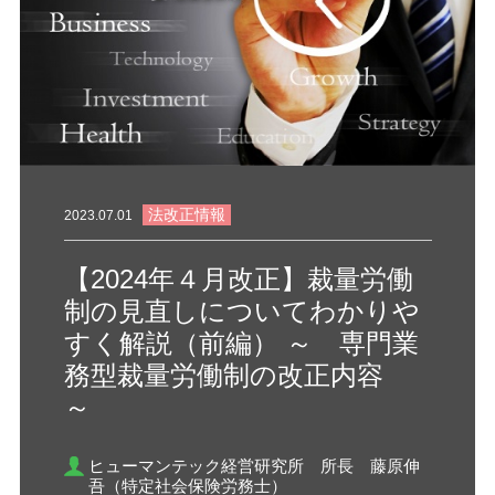
法改正情報
2023.07.01
【2024年４月改正】裁量労働
制の見直しについてわかりや
すく解説（前編） ～ 専門業
務型裁量労働制の改正内容
～
ヒューマンテック経営研究所 所長 藤原伸
吾（特定社会保険労務士）