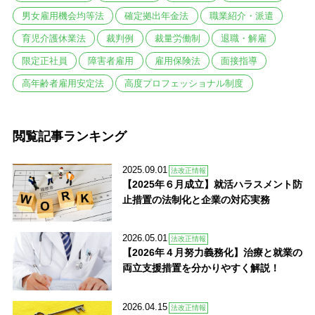
男女雇用機会均等法
確定拠出年金法
職業紹介・派遣
育児介護休業法
裁判例
裁量労働制
退職・解雇
限定正社員
障害者雇用
雇用保険法
面接指導
高年齢者雇用安定法
高度プロフェッショナル制度
閲覧記事ランキング
2025.09.01
法改正情報
【2025年６月成立】就活ハラスメント防
止措置の法制化と企業の対応実務
2026.05.01
法改正情報
【2026年４月努力義務化】治療と就業の
両立支援措置を分かりやすく解説！
2026.04.15
法改正情報