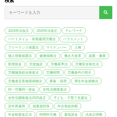
検索
2024年法改正
2025年法改正
テレワーク
パートタイム・有期雇用労働法
ハラスメント
フリーランス保護法
マイナンバー
人権
個人情報保護法
健康保険法
働き方改革
副業・兼業
割増賃金
労使協定
労働基準法
労働安全衛生法
労働施策総合推進法
労働時間
労働条件の明示
労働者災害補償保険法
募集・採用
厚生年金保険法
同一労働同一賃金
女性活躍推進法
女性活躍推進法2025改正
子ども・子育て支援法
定年再雇用
就業規則等
年次有給休暇
年金制度改正法
時間外労働
最低賃金
法改正情報