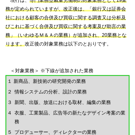
現行は、
専門業務型裁量労働制の対象業務として19業
務が定められていますが、改正後は、「銀行又は証券会
社における顧客の合併及び買収に関する調査又は分析及
びこれに基づく合併及び買収に関する考案及び助言の業
務」（いわゆるＭ＆Ａの業務）が追加され、20業務とな
ります。
改正後の対象業務は以下のとおりです。
＜対象業務＞ ※下線が追加された業務
１
新商品、新技術の研究開発の業務
２
情報システムの分析、設計の業務
３
新聞、出版、放送における取材、編集の業務
４
衣服、工業製品、広告等の新たなデザイン考案の業
務
５
プロデューサー、ディレクターの業務