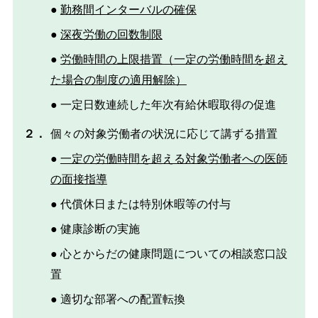
●
勤務間インターバルの確保
●
深夜労働の回数制限
●
労働時間の上限措置（一定の労働時間を超え
た場合の制度の適用解除）
● 一定日数連続した年次有給休暇取得の促進
２．
個々の対象労働者の状況に応じて講ずる措置
●
一定の労働時間を超える対象労働者への医師
の面接指導
● 代償休日または特別休暇等の付与
● 健康診断の実施
● 心とからだの健康問題についての相談窓口設
置
● 適切な部署への配置転換