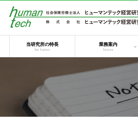
当研究所の特長
業務案内
Our feature
Service
二法人体制によるトータ
ルサービス
コンサルティングサービ
ス
アウトソーシングサービ
ス
トータルサービス