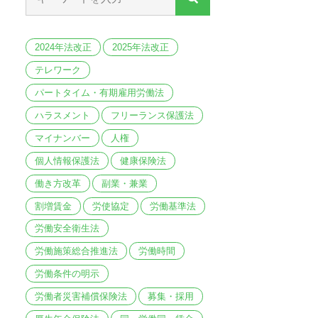
2024年法改正
2025年法改正
テレワーク
パートタイム・有期雇用労働法
ハラスメント
フリーランス保護法
マイナンバー
人権
個人情報保護法
健康保険法
働き方改革
副業・兼業
割増賃金
労使協定
労働基準法
労働安全衛生法
労働施策総合推進法
労働時間
労働条件の明示
労働者災害補償保険法
募集・採用