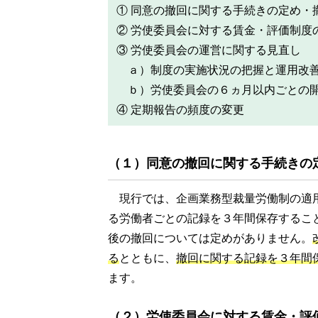
① 同意の撤回に関する手続きの定め・
② 労使委員会に対する賃金・評価制度
③ 労使委員会の運営に関する見直し
ａ）制度の実施状況の把握と運用改
ｂ）労使委員会の６ヵ月以内ごとの
④ 定期報告の頻度の変更
（１）同意の撤回に関する手続きの
現行では、企画業務型裁量労働制の適
る労働者ごとの記録を３年間保存するこ
後の撤回については定めがありません。
る
とともに、
撤回に関する記録を３年間
ます。
（２）労使委員会に対する賃金・評