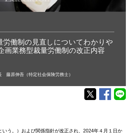
裁量労働制の見直しについてわかりや
 企画業務型裁量労働制の改正内容
長 藤原伸吾（特定社会保険労務士）
いう。）および関係指針が改正され、2024年４月１日か