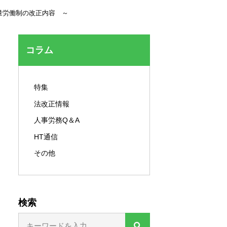
セキュリティ対策
量労働制の改正内容 ～
コラム
特集
法改正情報
人事労務Q＆A
HT通信
その他
検索