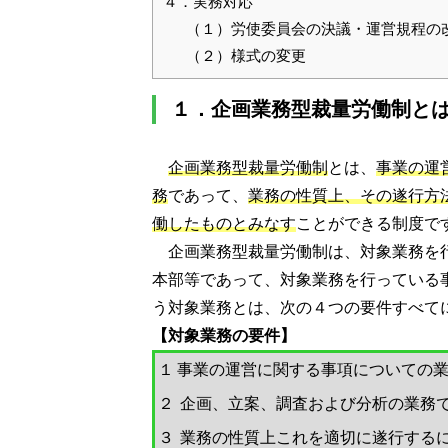
４．実務対応
（１）労使委員会の決議・運営規程の
（２）様式の変更
１．企画業務型裁量労働制と
企画業務型裁量労働制
とは、
事業の運
務
であって、
業務の性質上、その遂行方
働したものとみなす
ことができる制度で
企画業務型裁量労働制は、対象業務を
本部等であって、対象業務を行っている
う対象業務とは、次の４つの要件すべて
【対象業務の要件】
１
事業の運営に関する事項についての
２
企画、立案、調査および分析の業務
３
業務の性質上これを適切に遂行する