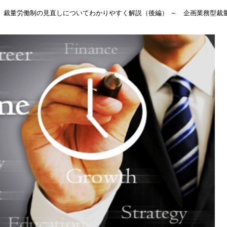
正】裁量労働制の見直しについてわかりやすく解説（後編） ～ 企画業務型裁