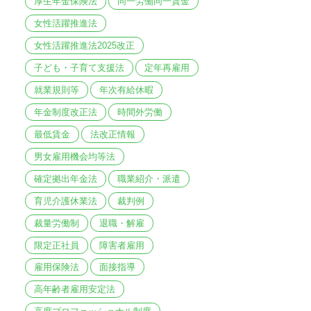
厚生年金保険法
同一労働同一賃金
女性活躍推進法
女性活躍推進法2025改正
子ども・子育て支援法
定年再雇用
就業規則等
年次有給休暇
年金制度改正法
時間外労働
最低賃金
法改正情報
男女雇用機会均等法
確定拠出年金法
職業紹介・派遣
育児介護休業法
裁判例
裁量労働制
退職・解雇
限定正社員
障害者雇用
雇用保険法
面接指導
高年齢者雇用安定法