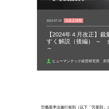
法改正情報
2023.07.15
【2024年４月改正】
すく解説（後編） ～
～
ヒューマンテック経営研究所 所
労働基準法施行規則（以下「労基則」と