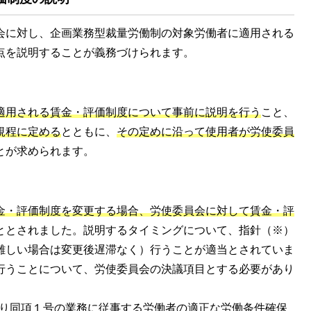
会に対し、企画業務型裁量労働制の対象労働者に適用される
点を説明することが義務づけられます。
適用される賃金・評価制度について事前に説明を行う
こと、
規程に定める
とともに、
その定めに沿って使用者が労使委員
とが求められます。
金・評価制度を変更する場合、労使委員会に対して賃金・評
ととされました。説明するタイミングについて、指針（※）
難しい場合は変更後遅滞なく）行うことが適当とされていま
行うことについて、労使委員会の決議項目とする必要があり
より同項１号の業務に従事する労働者の適正な労働条件確保