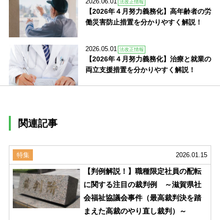
2026.06.01
法改正情報
【2026年４月努力義務化】高年齢者の労
働災害防止措置を分かりやすく解説！
2026.05.01
法改正情報
【2026年４月努力義務化】治療と就業の
両立支援措置を分かりやすく解説！
関連記事
特集
2026.01.15
【判例解説！】職種限定社員の配転
に関する注目の裁判例 ～滋賀県社
会福祉協議会事件（最高裁判決を踏
まえた高裁のやり直し裁判）～