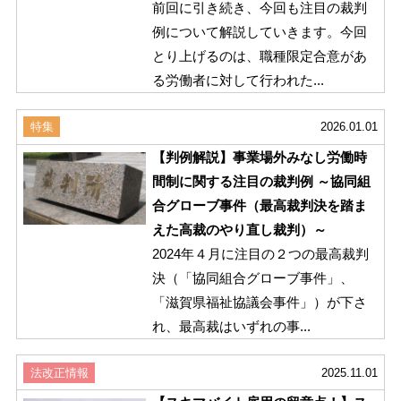
前回に引き続き、今回も注目の裁判
例について解説していきます。今回
とり上げるのは、職種限定合意があ
る労働者に対して行われた...
特集
2026.01.01
【判例解説】事業場外みなし労働時
間制に関する注目の裁判例 ～協同組
合グローブ事件（最高裁判決を踏ま
えた高裁のやり直し裁判）～
2024年４月に注目の２つの最高裁判
決（「協同組合グローブ事件」、
「滋賀県福祉協議会事件」）が下さ
れ、最高裁はいずれの事...
法改正情報
2025.11.01