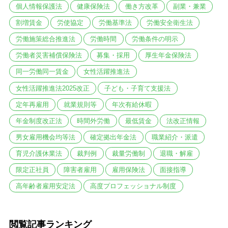
個人情報保護法
健康保険法
働き方改革
副業・兼業
割増賃金
労使協定
労働基準法
労働安全衛生法
労働施策総合推進法
労働時間
労働条件の明示
労働者災害補償保険法
募集・採用
厚生年金保険法
同一労働同一賃金
女性活躍推進法
女性活躍推進法2025改正
子ども・子育て支援法
定年再雇用
就業規則等
年次有給休暇
年金制度改正法
時間外労働
最低賃金
法改正情報
男女雇用機会均等法
確定拠出年金法
職業紹介・派遣
育児介護休業法
裁判例
裁量労働制
退職・解雇
限定正社員
障害者雇用
雇用保険法
面接指導
高年齢者雇用安定法
高度プロフェッショナル制度
閲覧記事ランキング