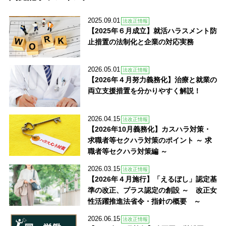
2025.09.01
法改正情報
【2025年６月成立】就活ハラスメント防
止措置の法制化と企業の対応実務
2026.05.01
法改正情報
【2026年４月努力義務化】治療と就業の
両立支援措置を分かりやすく解説！
2026.04.15
法改正情報
【2026年10月義務化】カスハラ対策・
求職者等セクハラ対策のポイント ～ 求
職者等セクハラ対策編 ～
2026.03.15
法改正情報
【2026年４月施行】「えるぼし」認定基
準の改正、プラス認定の創設 ～ 改正女
性活躍推進法省令・指針の概要 ～
2026.06.15
法改正情報