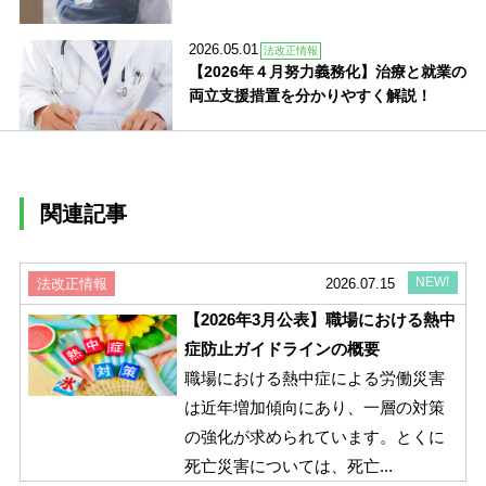
2026.05.01
法改正情報
【2026年４月努力義務化】治療と就業の
両立支援措置を分かりやすく解説！
関連記事
NEW!
法改正情報
2026.07.15
【2026年3月公表】職場における熱中
症防止ガイドラインの概要
職場における熱中症による労働災害
は近年増加傾向にあり、一層の対策
の強化が求められています。とくに
死亡災害については、死亡...