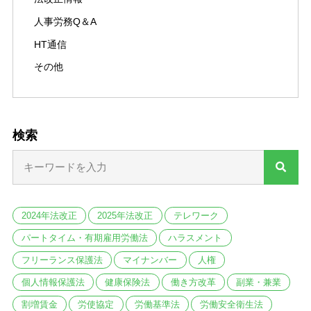
人事労務Q＆A
HT通信
その他
検索
2024年法改正
2025年法改正
テレワーク
パートタイム・有期雇用労働法
ハラスメント
フリーランス保護法
マイナンバー
人権
個人情報保護法
健康保険法
働き方改革
副業・兼業
割増賃金
労使協定
労働基準法
労働安全衛生法