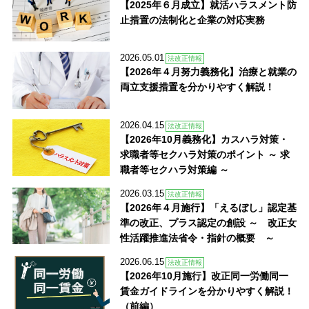
【2025年６月成立】就活ハラスメント防
止措置の法制化と企業の対応実務
2026.05.01
法改正情報
【2026年４月努力義務化】治療と就業の
両立支援措置を分かりやすく解説！
2026.04.15
法改正情報
【2026年10月義務化】カスハラ対策・
求職者等セクハラ対策のポイント ～ 求
職者等セクハラ対策編 ～
2026.03.15
法改正情報
【2026年４月施行】「えるぼし」認定基
準の改正、プラス認定の創設 ～ 改正女
性活躍推進法省令・指針の概要 ～
2026.06.15
法改正情報
【2026年10月施行】改正同一労働同一
賃金ガイドラインを分かりやすく解説！
（前編）