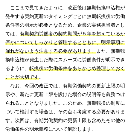
ここまで見てきたように、改正後は無期転換申込権が
発生する契約更新のタイミングごとに無期転換後の労働
条件等の明示が必要となるため、企業の実務担当者とし
ては、
有期契約労働者の契約期間が５年を超えているか
否かについてしっかりと管理するとともに、明示事項に
漏れがないよう注意する必要があります。
また、無期転
換申込権が発生した際にスムーズに労働条件が明示でき
るように、
転換後の労働条件をあらかじめ整理しておく
ことが大切です
。
なお、今回の改正では、有期労働契約の更新上限の明
示や、新たに更新上限を設けた場合の説明等も義務づけ
られることとなりました。このため、無期転換の制度に
ついて検討する場合は、その点も考慮する必要がありま
す。次回は、有期労働契約の更新上限も含めたその他の
労働条件の明示義務について解説します。