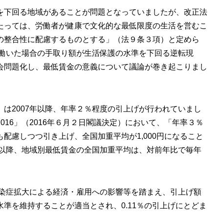
を下回る地域があることが問題となっていましたが、改正法
たっては、労働者が健康で文化的な最低限度の生活を営むこ
の整合性に配慮するものとする」（法９条３項）と定めら
で働いた場合の手取り額が生活保護の水準を下回る逆転現
会問題化し、最低賃金の意義について議論が巻き起こりまし
は2007年以降、年率２％程度の引上げが行われていまし
016」（2016年６月２日閣議決定）において、「年率３％
配慮しつつ引き上げ、全国加重平均が1,000円になること
年以降、地域別最低賃金の全国加重平均は、対前年比で毎年
感染症拡大による経済・雇用への影響等を踏まえ、引上げ額
準を維持することが適当とされ、0.11％の引上げにとどま