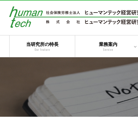
当研究所の特長
業務案内
Our feature
Service
二法人体制によるトータ
ルサービス
コンサルティングサービ
ス
アウトソーシングサービ
ス
トータルサービス