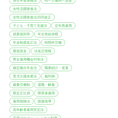
厚生年金保険法
同一労働同一賃金
女性活躍推進法
女性活躍推進法2025改正
子ども・子育て支援法
定年再雇用
就業規則等
年次有給休暇
年金制度改正法
時間外労働
最低賃金
法改正情報
男女雇用機会均等法
確定拠出年金法
職業紹介・派遣
育児介護休業法
裁判例
裁量労働制
退職・解雇
限定正社員
障害者雇用
雇用保険法
面接指導
高年齢者雇用安定法