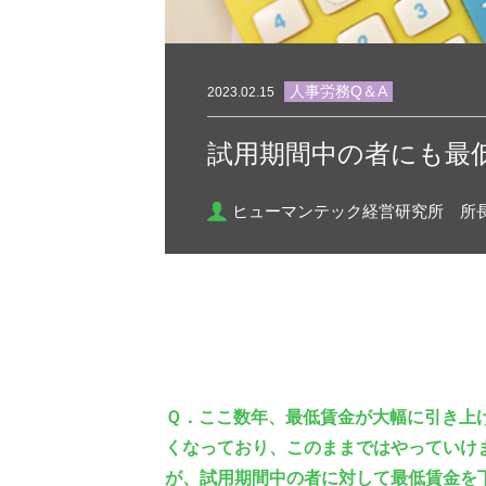
人事労務Q＆A
2023.02.15
試用期間中の者にも最
ヒューマンテック経営研究所 所
Ｑ．ここ数年、最低賃金が大幅に引き上
くなっており、このままではやっていけ
が、試用期間中の者に対して最低賃金を