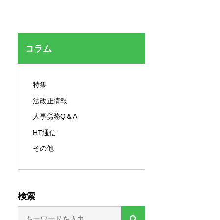
セキュリティ対策
コラム
特集
法改正情報
人事労務Q＆A
HT通信
その他
検索