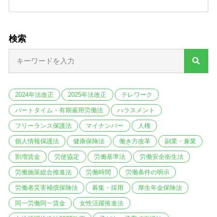
検索
2024年法改正
2025年法改正
テレワーク
パートタイム・有期雇用労働法
ハラスメント
フリーランス保護法
マイナンバー
人権
個人情報保護法
健康保険法
働き方改革
副業・兼業
割増賃金
労使協定
労働基準法
労働安全衛生法
労働施策総合推進法
労働時間
労働条件の明示
労働者災害補償保険法
募集・採用
厚生年金保険法
同一労働同一賃金
女性活躍推進法