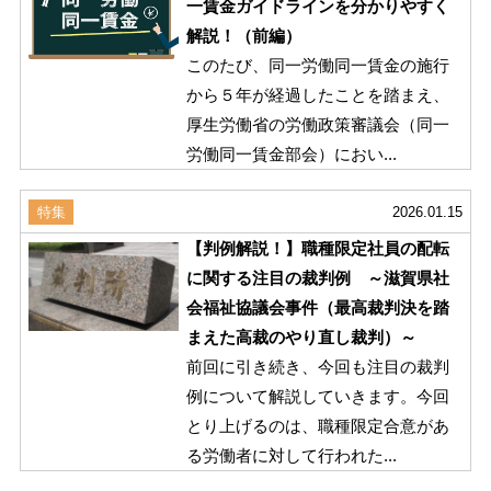
一賃金ガイドラインを分かりやすく
解説！（前編）
このたび、同一労働同一賃金の施行
から５年が経過したことを踏まえ、
厚生労働省の労働政策審議会（同一
労働同一賃金部会）におい...
特集
2026.01.15
【判例解説！】職種限定社員の配転
に関する注目の裁判例 ～滋賀県社
会福祉協議会事件（最高裁判決を踏
まえた高裁のやり直し裁判）～
前回に引き続き、今回も注目の裁判
例について解説していきます。今回
とり上げるのは、職種限定合意があ
る労働者に対して行われた...