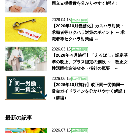
両立支援措置を分かりやすく解説！
2026.04.15
法改正情報
【2026年10月義務化】カスハラ対策・
求職者等セクハラ対策のポイント ～ 求
職者等セクハラ対策編 ～
2026.03.15
法改正情報
【2026年４月施行】「えるぼし」認定基
準の改正、プラス認定の創設 ～ 改正女
性活躍推進法省令・指針の概要 ～
2026.06.15
法改正情報
【2026年10月施行】改正同一労働同一
賃金ガイドラインを分かりやすく解説！
（前編）
最新の記事
2026.07.15
法改正情報