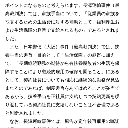
ポイントになるものと考えられます。長澤運輸事件（最
高裁判決）では、家族手当について、「従業員の家族を
扶養するための生活費に対する補助として、福利厚生お
よび生活保障の趣旨で支給されるもの」であるとされま
した。
また、日本郵便（大阪）事件（最高裁判決）では、扶
養手当の趣旨・目的として「生活保障」の趣旨に加え
て、「長期継続勤務の期待から有扶養親族者の生活を保
障することにより継続的雇用の確保を図ること」にある
として、契約社員についても相応に継続的な勤務が見込
まれるのであれば、制度趣旨をあてはめることが妥当で
あるから、扶養手当を正社員に支給しつつ契約更新を繰
り返している契約社員に支給しないことは不合理である
と判断されました。
なお、長澤運輸事件では、原告が定年後再雇用の嘱託