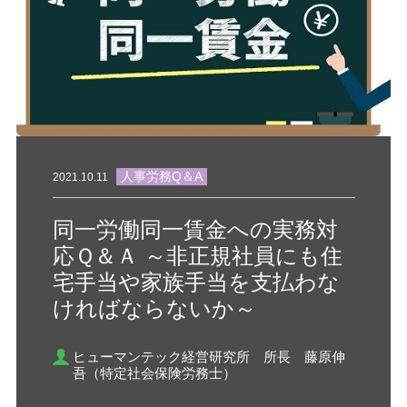
人事労務Q＆A
2021.10.11
同一労働同一賃金への実務対
応Ｑ＆Ａ ～非正規社員にも住
宅手当や家族手当を支払わな
ければならないか～
ヒューマンテック経営研究所 所長 藤原伸
吾（特定社会保険労務士）