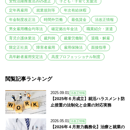
女性活躍推進法2025改正
子ども・子育て支援法
定年再雇用
就業規則等
年次有給休暇
年金制度改正法
時間外労働
最低賃金
法改正情報
男女雇用機会均等法
確定拠出年金法
職業紹介・派遣
育児介護休業法
裁判例
裁量労働制
退職・解雇
限定正社員
障害者雇用
雇用保険法
面接指導
高年齢者雇用安定法
高度プロフェッショナル制度
閲覧記事ランキング
2025.09.01
法改正情報
【2025年６月成立】就活ハラスメント防
止措置の法制化と企業の対応実務
2026.05.01
法改正情報
【2026年４月努力義務化】治療と就業の