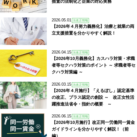
措置の法制化と企業の対応実務
2026.05.01
法改正情報
【2026年４月努力義務化】治療と就業の両
立支援措置を分かりやすく解説！
2026.04.15
法改正情報
【2026年10月義務化】カスハラ対策・求職
者等セクハラ対策のポイント ～ 求職者等セ
クハラ対策編 ～
2026.03.15
法改正情報
【2026年４月施行】「えるぼし」認定基準
の改正、プラス認定の創設 ～ 改正女性活
躍推進法省令・指針の概要 ～
2026.06.15
法改正情報
【2026年10月施行】改正同一労働同一賃金
ガイドラインを分かりやすく解説！（前
編）