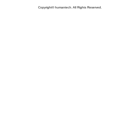
Copyright© humantech. All Rights Reserved.