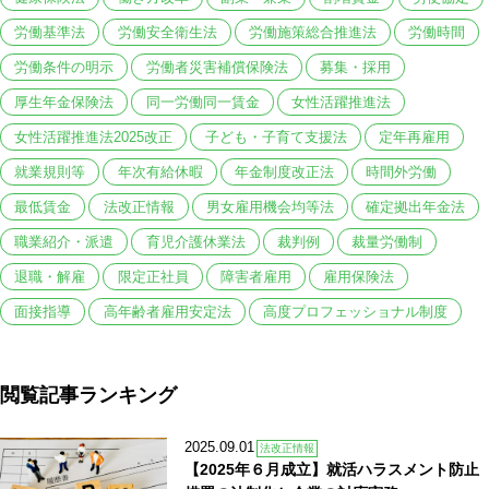
労働基準法
労働安全衛生法
労働施策総合推進法
労働時間
労働条件の明示
労働者災害補償保険法
募集・採用
厚生年金保険法
同一労働同一賃金
女性活躍推進法
女性活躍推進法2025改正
子ども・子育て支援法
定年再雇用
就業規則等
年次有給休暇
年金制度改正法
時間外労働
最低賃金
法改正情報
男女雇用機会均等法
確定拠出年金法
職業紹介・派遣
育児介護休業法
裁判例
裁量労働制
退職・解雇
限定正社員
障害者雇用
雇用保険法
面接指導
高年齢者雇用安定法
高度プロフェッショナル制度
閲覧記事ランキング
2025.09.01
法改正情報
【2025年６月成立】就活ハラスメント防止