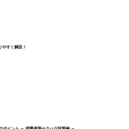
りやすく解説！
のポイント ～ 求職者等セクハラ対策編 ～