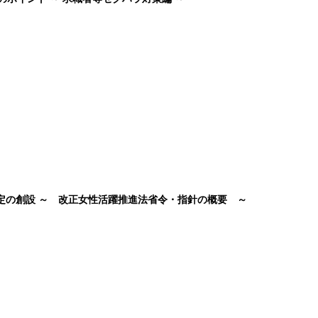
認定の創設 ～ 改正女性活躍推進法省令・指針の概要 ～