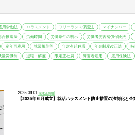
雇用労働法
ハラスメント
フリーランス保護法
マイナンバー
総合推進法
労働時間
労働条件の明示
労働者災害補償保険法
定年再雇用
就業規則等
年次有給休暇
年金制度改正法
時
裁量労働制
退職・解雇
限定正社員
障害者雇用
雇用保険法
2025.09.01
法改正情報
【2025年６月成立】就活ハラスメント防止措置の法制化と企