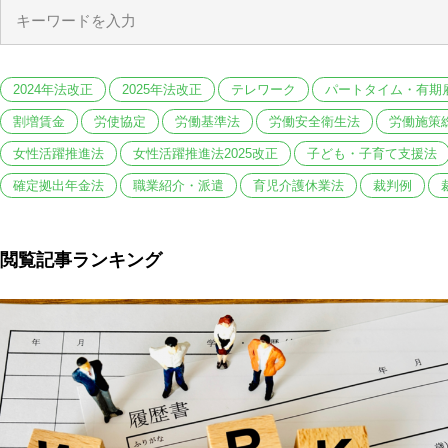
2024年法改正
2025年法改正
テレワーク
パートタイム・有期
割増賃金
労使協定
労働基準法
労働安全衛生法
労働施策
女性活躍推進法
女性活躍推進法2025改正
子ども・子育て支援法
確定拠出年金法
職業紹介・派遣
育児介護休業法
裁判例
閲覧記事ランキング