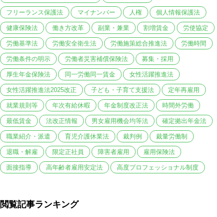
フリーランス保護法
マイナンバー
人権
個人情報保護法
健康保険法
働き方改革
副業・兼業
割増賃金
労使協定
労働基準法
労働安全衛生法
労働施策総合推進法
労働時間
労働条件の明示
労働者災害補償保険法
募集・採用
厚生年金保険法
同一労働同一賃金
女性活躍推進法
女性活躍推進法2025改正
子ども・子育て支援法
定年再雇用
就業規則等
年次有給休暇
年金制度改正法
時間外労働
最低賃金
法改正情報
男女雇用機会均等法
確定拠出年金法
職業紹介・派遣
育児介護休業法
裁判例
裁量労働制
退職・解雇
限定正社員
障害者雇用
雇用保険法
面接指導
高年齢者雇用安定法
高度プロフェッショナル制度
閲覧記事ランキング