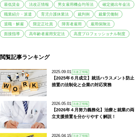
最低賃金
法改正情報
男女雇用機会均等法
確定拠出年金法
職業紹介・派遣
育児介護休業法
裁判例
裁量労働制
退職・解雇
限定正社員
障害者雇用
雇用保険法
面接指導
高年齢者雇用安定法
高度プロフェッショナル制度
閲覧記事ランキング
2025.09.01
法改正情報
【2025年６月成立】就活ハラスメント防止
措置の法制化と企業の対応実務
2026.05.01
法改正情報
【2026年４月努力義務化】治療と就業の両
立支援措置を分かりやすく解説！
2026.04.15
法改正情報