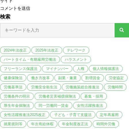
サイト
検索
2024年法改正
2025年法改正
テレワーク
パートタイム・有期雇用労働法
ハラスメント
フリーランス保護法
マイナンバー
人権
個人情報保護法
健康保険法
働き方改革
副業・兼業
割増賃金
労使協定
労働基準法
労働安全衛生法
労働施策総合推進法
労働時間
労働条件の明示
労働者災害補償保険法
募集・採用
厚生年金保険法
同一労働同一賃金
女性活躍推進法
女性活躍推進法2025改正
子ども・子育て支援法
定年再雇用
就業規則等
年次有給休暇
年金制度改正法
時間外労働