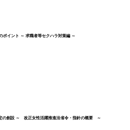
のポイント ～ 求職者等セクハラ対策編 ～
認定の創設 ～ 改正女性活躍推進法省令・指針の概要 ～