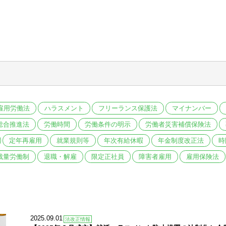
雇用労働法
ハラスメント
フリーランス保護法
マイナンバー
総合推進法
労働時間
労働条件の明示
労働者災害補償保険法
定年再雇用
就業規則等
年次有給休暇
年金制度改正法
時
裁量労働制
退職・解雇
限定正社員
障害者雇用
雇用保険法
2025.09.01
法改正情報