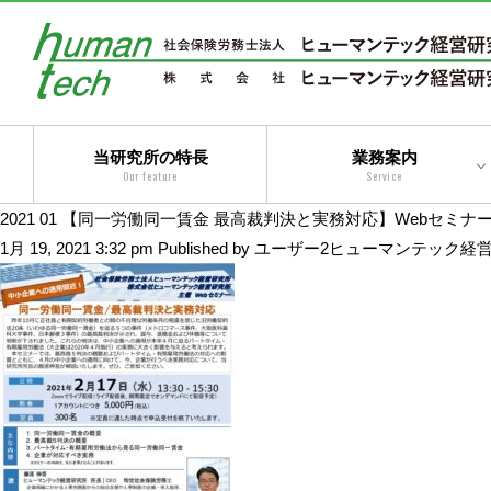
当研究所の特長
業務案内
Our feature
Service
2021 01 【同一労働同一賃金 最高裁判決と実務対応】Webセミナ
二法人体制によるトータ
1月 19, 2021 3:32 pm
Published by
ユーザー2ヒューマンテック経
ルサービス
コンサルティングサービ
ス
アウトソーシングサービ
ス
トータルサービス