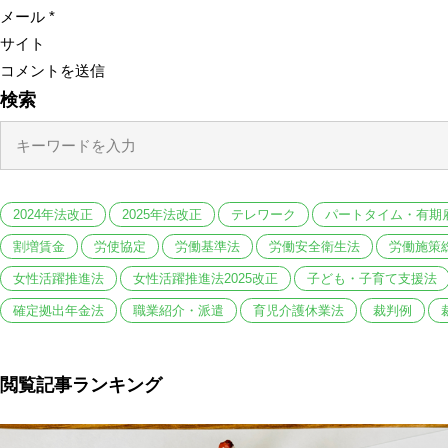
メール
*
サイト
検索
2024年法改正
2025年法改正
テレワーク
パートタイム・有期
割増賃金
労使協定
労働基準法
労働安全衛生法
労働施策
女性活躍推進法
女性活躍推進法2025改正
子ども・子育て支援法
確定拠出年金法
職業紹介・派遣
育児介護休業法
裁判例
閲覧記事ランキング