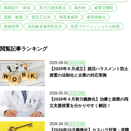
職業紹介・派遣
育児介護休業法
裁判例
裁量労働制
退職・解雇
限定正社員
障害者雇用
雇用保険法
面接指導
高年齢者雇用安定法
高度プロフェッショナル制度
閲覧記事ランキング
2025.09.01
法改正情報
【2025年６月成立】就活ハラスメント防止
措置の法制化と企業の対応実務
2026.05.01
法改正情報
【2026年４月努力義務化】治療と就業の両
立支援措置を分かりやすく解説！
2026.04.15
法改正情報
【2026年10月義務化】カスハラ対策・求職