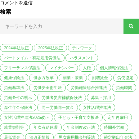
検索
2024年法改正
2025年法改正
テレワーク
パートタイム・有期雇用労働法
ハラスメント
フリーランス保護法
マイナンバー
人権
個人情報保護法
健康保険法
働き方改革
副業・兼業
割増賃金
労使協定
労働基準法
労働安全衛生法
労働施策総合推進法
労働時間
労働条件の明示
労働者災害補償保険法
募集・採用
厚生年金保険法
同一労働同一賃金
女性活躍推進法
女性活躍推進法2025改正
子ども・子育て支援法
定年再雇用
就業規則等
年次有給休暇
年金制度改正法
時間外労働
最低賃金
法改正情報
男女雇用機会均等法
確定拠出年金法