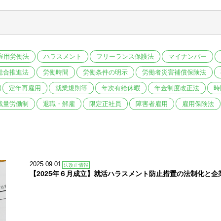
雇用労働法
ハラスメント
フリーランス保護法
マイナンバー
総合推進法
労働時間
労働条件の明示
労働者災害補償保険法
定年再雇用
就業規則等
年次有給休暇
年金制度改正法
時
裁量労働制
退職・解雇
限定正社員
障害者雇用
雇用保険法
2025.09.01
法改正情報
【2025年６月成立】就活ハラスメント防止措置の法制化と企