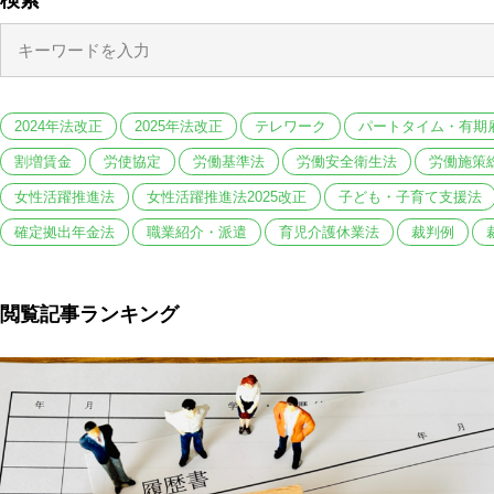
検索
2024年法改正
2025年法改正
テレワーク
パートタイム・有期
割増賃金
労使協定
労働基準法
労働安全衛生法
労働施策
女性活躍推進法
女性活躍推進法2025改正
子ども・子育て支援法
確定拠出年金法
職業紹介・派遣
育児介護休業法
裁判例
閲覧記事ランキング