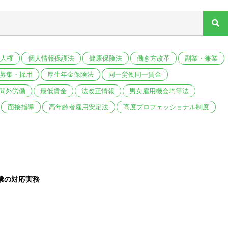
人権
個人情報保護法
健康保険法
働き方改革
副業・兼業
募集・採用
厚生年金保険法
同一労働同一賃金
間外労働
最低賃金
法改正情報
男女雇用機会均等法
面接指導
高年齢者雇用安定法
高度プロフェッショナル制度
業の対応実務