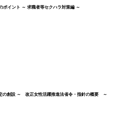
のポイント ～ 求職者等セクハラ対策編 ～
認定の創設 ～ 改正女性活躍推進法省令・指針の概要 ～