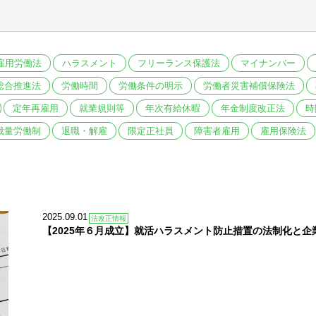
雇用労働法
ハラスメント
フリーランス保護法
マイナンバー
総合推進法
労働時間
労働条件の明示
労働者災害補償保険法
定年再雇用
就業規則等
年次有給休暇
年金制度改正法
時
裁量労働制
退職・解雇
限定正社員
障害者雇用
雇用保険法
2025.09.01
法改正情報
【2025年６月成立】就活ハラスメント防止措置の法制化と企