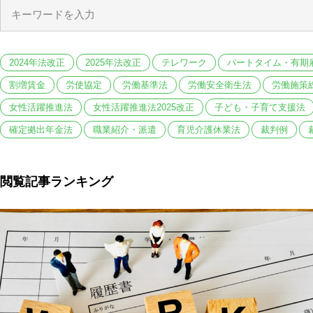
2024年法改正
2025年法改正
テレワーク
パートタイム・有期
割増賃金
労使協定
労働基準法
労働安全衛生法
労働施策
女性活躍推進法
女性活躍推進法2025改正
子ども・子育て支援法
確定拠出年金法
職業紹介・派遣
育児介護休業法
裁判例
閲覧記事ランキング