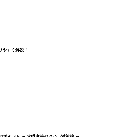
りやすく解説！
のポイント ～ 求職者等セクハラ対策編 ～