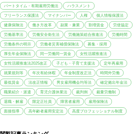
パートタイム・有期雇用労働法
ハラスメント
フリーランス保護法
マイナンバー
人権
個人情報保護法
健康保険法
働き方改革
副業・兼業
割増賃金
労使協定
労働基準法
労働安全衛生法
労働施策総合推進法
労働時間
労働条件の明示
労働者災害補償保険法
募集・採用
厚生年金保険法
同一労働同一賃金
女性活躍推進法
女性活躍推進法2025改正
子ども・子育て支援法
定年再雇用
就業規則等
年次有給休暇
年金制度改正法
時間外労働
最低賃金
法改正情報
男女雇用機会均等法
確定拠出年金法
職業紹介・派遣
育児介護休業法
裁判例
裁量労働制
退職・解雇
限定正社員
障害者雇用
雇用保険法
面接指導
高年齢者雇用安定法
高度プロフェッショナル制度
閲覧記事ランキング