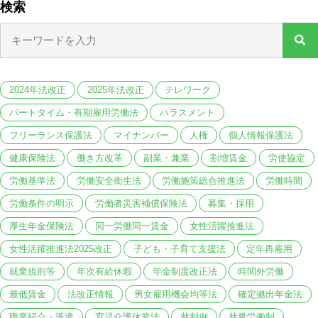
検索
2024年法改正
2025年法改正
テレワーク
パートタイム・有期雇用労働法
ハラスメント
フリーランス保護法
マイナンバー
人権
個人情報保護法
健康保険法
働き方改革
副業・兼業
割増賃金
労使協定
労働基準法
労働安全衛生法
労働施策総合推進法
労働時間
労働条件の明示
労働者災害補償保険法
募集・採用
厚生年金保険法
同一労働同一賃金
女性活躍推進法
女性活躍推進法2025改正
子ども・子育て支援法
定年再雇用
就業規則等
年次有給休暇
年金制度改正法
時間外労働
最低賃金
法改正情報
男女雇用機会均等法
確定拠出年金法
職業紹介・派遣
育児介護休業法
裁判例
裁量労働制