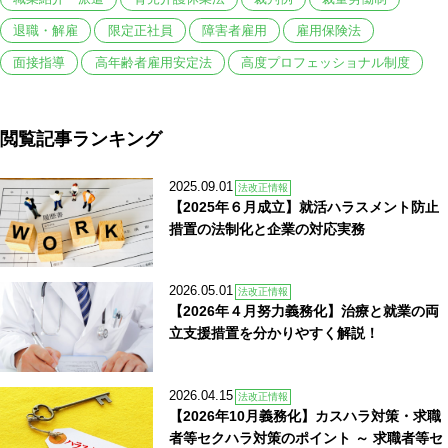
退職・解雇
限定正社員
障害者雇用
雇用保険法
面接指導
高年齢者雇用安定法
高度プロフェッショナル制度
閲覧記事ランキング
2025.09.01
法改正情報
【2025年６月成立】就活ハラスメント防止
措置の法制化と企業の対応実務
2026.05.01
法改正情報
【2026年４月努力義務化】治療と就業の両
立支援措置を分かりやすく解説！
2026.04.15
法改正情報
【2026年10月義務化】カスハラ対策・求職
者等セクハラ対策のポイント ～ 求職者等セ