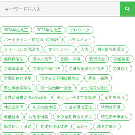
2024年法改正
2025年法改正
テレワーク
パートタイム・有期雇用労働法
ハラスメント
フリーランス保護法
マイナンバー
人権
個人情報保護法
健康保険法
働き方改革
副業・兼業
割増賃金
労使協定
労働基準法
労働安全衛生法
労働施策総合推進法
労働時間
労働条件の明示
労働者災害補償保険法
募集・採用
厚生年金保険法
同一労働同一賃金
女性活躍推進法
女性活躍推進法2025改正
子ども・子育て支援法
定年再雇用
就業規則等
年次有給休暇
年金制度改正法
時間外労働
最低賃金
法改正情報
男女雇用機会均等法
確定拠出年金法
職業紹介・派遣
育児介護休業法
裁判例
裁量労働制