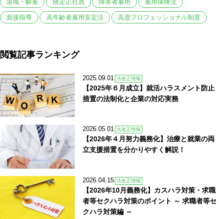
退職・解雇
限定正社員
障害者雇用
雇用保険法
面接指導
高年齢者雇用安定法
高度プロフェッショナル制度
閲覧記事ランキング
2025.09.01
法改正情報
【2025年６月成立】就活ハラスメント防止
措置の法制化と企業の対応実務
2026.05.01
法改正情報
【2026年４月努力義務化】治療と就業の両
立支援措置を分かりやすく解説！
2026.04.15
法改正情報
【2026年10月義務化】カスハラ対策・求職
者等セクハラ対策のポイント ～ 求職者等セ
クハラ対策編 ～