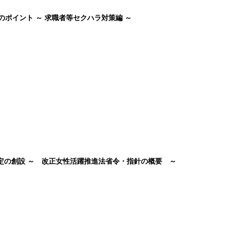
のポイント ～ 求職者等セクハラ対策編 ～
認定の創設 ～ 改正女性活躍推進法省令・指針の概要 ～