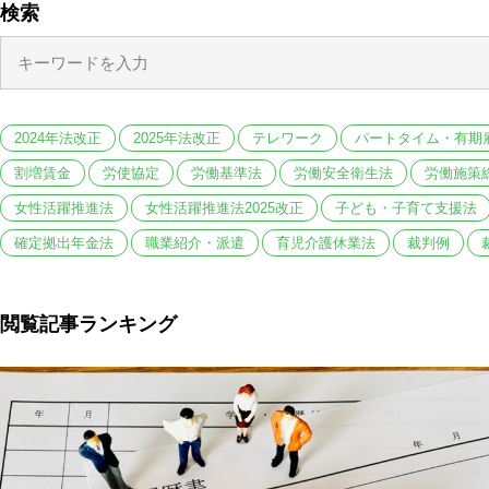
検索
2024年法改正
2025年法改正
テレワーク
パートタイム・有期
割増賃金
労使協定
労働基準法
労働安全衛生法
労働施策
女性活躍推進法
女性活躍推進法2025改正
子ども・子育て支援法
確定拠出年金法
職業紹介・派遣
育児介護休業法
裁判例
閲覧記事ランキング