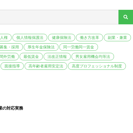
人権
個人情報保護法
健康保険法
働き方改革
副業・兼業
募集・採用
厚生年金保険法
同一労働同一賃金
間外労働
最低賃金
法改正情報
男女雇用機会均等法
面接指導
高年齢者雇用安定法
高度プロフェッショナル制度
業の対応実務