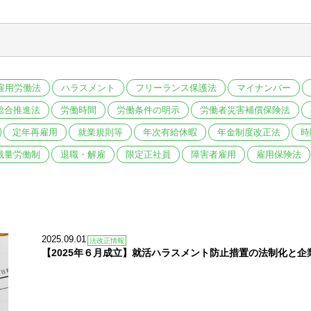
雇用労働法
ハラスメント
フリーランス保護法
マイナンバー
総合推進法
労働時間
労働条件の明示
労働者災害補償保険法
定年再雇用
就業規則等
年次有給休暇
年金制度改正法
時
裁量労働制
退職・解雇
限定正社員
障害者雇用
雇用保険法
2025.09.01
法改正情報
【2025年６月成立】就活ハラスメント防止措置の法制化と企