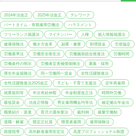
2024年法改正
2025年法改正
テレワーク
パートタイム・有期雇用労働法
ハラスメント
フリーランス保護法
マイナンバー
人権
個人情報保護法
健康保険法
働き方改革
副業・兼業
割増賃金
労使協定
労働基準法
労働安全衛生法
労働施策総合推進法
労働時間
労働条件の明示
労働者災害補償保険法
募集・採用
厚生年金保険法
同一労働同一賃金
女性活躍推進法
女性活躍推進法2025改正
子ども・子育て支援法
定年再雇用
就業規則等
年次有給休暇
年金制度改正法
時間外労働
最低賃金
法改正情報
男女雇用機会均等法
確定拠出年金法
職業紹介・派遣
育児介護休業法
裁判例
裁量労働制
退職・解雇
限定正社員
障害者雇用
雇用保険法
面接指導
高年齢者雇用安定法
高度プロフェッショナル制度