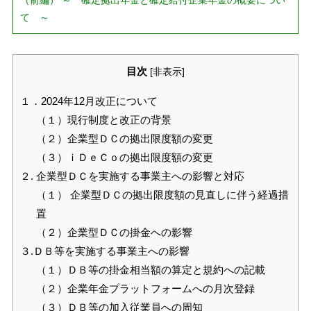
（前編） ～ 確定拠出年金と確定給付企業年金の概要につい
て ～
目次
[
非表示
]
１．2024年12月改正について
（１）現行制度と改正の背景
（２）企業型ＤＣの拠出限度額の変更
（３）ｉＤｅＣｏの拠出限度額の変更
２. 企業型ＤＣを実施する事業主への影響と対応
（１） 企業型ＤＣの拠出限度額の見直しに伴う経過措
置
（２）企業型ＤＣの掛金への影響
３.ＤＢ等を実施する事業主への影響
（１）ＤＢ等の掛金相当額の算定と規約への記載
（２）企業年金プラットフォームへの月次登録
（３）ＤＢ等の加入従業員への周知