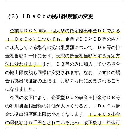
（３）ｉＤｅＣｏの拠出限度額の変更
企業型ＤＣと同様、個人型の確定拠出年金ＤＣである
（ｉＤｅＣｏ）についても、
企業型ＤＣとＤＢ等の両方
に加入している場合の拠出限度額について、ＤＢ等の掛
金相当額を一律にせず、
実態の掛金相当額とする算定方
法に変わります。
また、ＤＢ等のみに加入している場合
の拠出限度額も同様に変更されます。なお、いずれの場
合も拠出限度額の上限は、月額２万円に変更されること
になりました。
今回の改正により、企業型ＤＣの事業主掛金やＤＢ等
の利用掛金相当額の評価が大きくなると、ｉＤｅＣｏ掛
金の拠出限度額上限は小さくなります。
ｉＤｅＣｏ掛金
の最低額は５千円とされているため、改正後は、掛金可