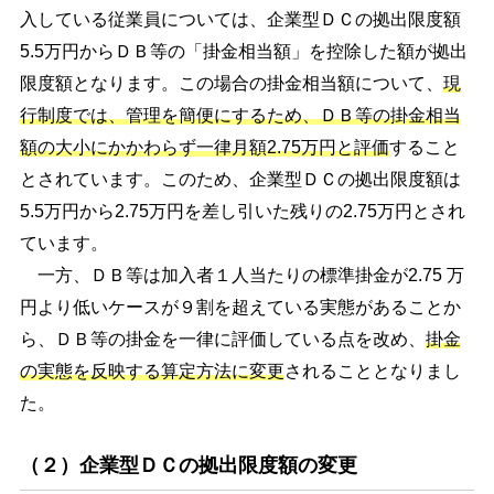
入している従業員については、企業型ＤＣの拠出限度額
5.5万円からＤＢ等の「掛金相当額」を控除した額が拠出
限度額となります。この場合の掛金相当額について、
現
行制度では、管理を簡便にするため、ＤＢ等の掛金相当
額の大小にかかわらず一律月額2.75万円と評価
すること
とされています。このため、企業型ＤＣの拠出限度額は
5.5万円から2.75万円を差し引いた残りの2.75万円とされ
ています。
一方、ＤＢ等は加入者１人当たりの標準掛金が2.75 万
円より低いケースが９割を超えている実態があることか
ら、ＤＢ等の掛金を一律に評価している点を改め、
掛金
の実態を反映する算定方法に変更
されることとなりまし
た。
（２）企業型ＤＣの拠出限度額の変更