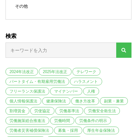
その他
検索
2024年法改正
2025年法改正
テレワーク
パートタイム・有期雇用労働法
ハラスメント
フリーランス保護法
マイナンバー
人権
個人情報保護法
健康保険法
働き方改革
副業・兼業
割増賃金
労使協定
労働基準法
労働安全衛生法
労働施策総合推進法
労働時間
労働条件の明示
労働者災害補償保険法
募集・採用
厚生年金保険法