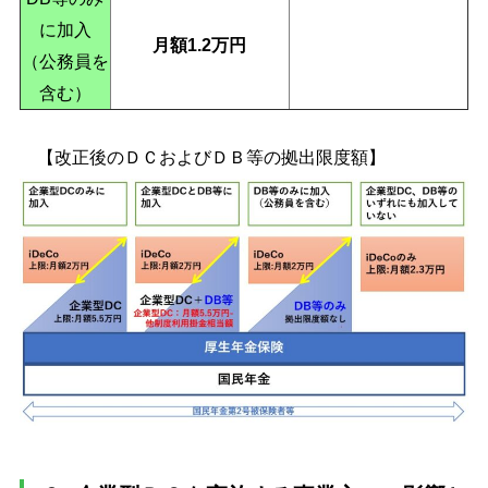
に加入
月額1.2万円
（公務員を
含む）
【改正後のＤＣおよびＤＢ等の拠出限度額】