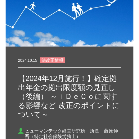
法改正情報
2024.10.15
【2024年12月施行！】確定拠
出年金の拠出限度額の見直し
（後編） ～ｉＤｅＣｏに関す
る影響など 改正のポイントに
ついて～
ヒューマンテック経営研究所 所長 藤原伸
吾（特定社会保険労務士）