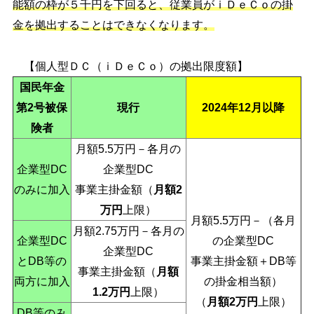
能額の枠が５千円を下回ると、従業員がｉＤｅＣｏの掛
金を拠出することはできなくなります。
【個人型ＤＣ（ｉＤｅＣｏ）の拠出限度額】
国民年金
第2号被保
現行
2024年12月以降
険者
月額5.5万円－各月の
企業型DC
企業型DC
のみに加入
事業主掛金額（
月額2
万円
上限）
月額5.5万円－（各月
月額2.75万円－各月の
企業型DC
の企業型DC
企業型DC
とDB等の
事業主掛金額＋DB等
事業主掛金額（
月額
両方に加入
の掛金相当額）
1.2万円
上限）
（
月額2万円
上限）
DB等のみ