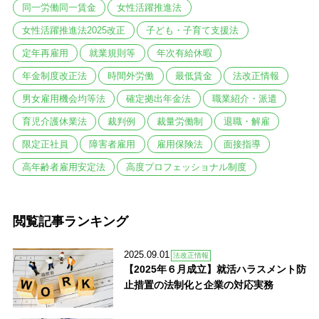
同一労働同一賃金
女性活躍推進法
女性活躍推進法2025改正
子ども・子育て支援法
定年再雇用
就業規則等
年次有給休暇
年金制度改正法
時間外労働
最低賃金
法改正情報
男女雇用機会均等法
確定拠出年金法
職業紹介・派遣
育児介護休業法
裁判例
裁量労働制
退職・解雇
限定正社員
障害者雇用
雇用保険法
面接指導
高年齢者雇用安定法
高度プロフェッショナル制度
閲覧記事ランキング
2025.09.01
法改正情報
【2025年６月成立】就活ハラスメント防
止措置の法制化と企業の対応実務