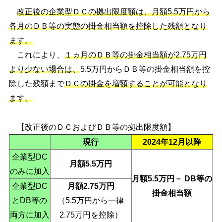
改正後の企業型ＤＣの拠出限度額は、月額5.5万円から
各月のＤＢ等の実態の掛金相当額を控除した残額となり
ます。
これにより、
１ヵ月のＤＢ等の掛金相当額が2.75万円
より少ない場合は、
5.5万円からＤＢ等の掛金相当額を控
除した残額まで
ＤＣの掛金を増額することが可能となり
ます。
【改正後のＤＣおよびＤＢ等の拠出限度額】
現行
2024年12月以降
企業型DC
月額5.5万円
のみに加入
月額5.5万円－ DB等の
企業型DC
月額2.75万円
掛金相当額
とDB等の
（5.5万円から一律
両方に加入
2.75万円を控除）