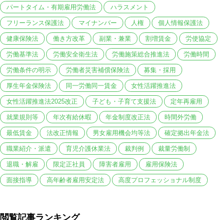
パートタイム・有期雇用労働法
ハラスメント
フリーランス保護法
マイナンバー
人権
個人情報保護法
健康保険法
働き方改革
副業・兼業
割増賃金
労使協定
労働基準法
労働安全衛生法
労働施策総合推進法
労働時間
労働条件の明示
労働者災害補償保険法
募集・採用
厚生年金保険法
同一労働同一賃金
女性活躍推進法
女性活躍推進法2025改正
子ども・子育て支援法
定年再雇用
就業規則等
年次有給休暇
年金制度改正法
時間外労働
最低賃金
法改正情報
男女雇用機会均等法
確定拠出年金法
職業紹介・派遣
育児介護休業法
裁判例
裁量労働制
退職・解雇
限定正社員
障害者雇用
雇用保険法
面接指導
高年齢者雇用安定法
高度プロフェッショナル制度
閲覧記事ランキング