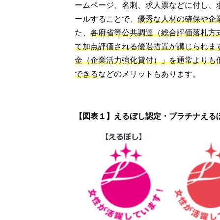
ームページ、名刺、求人票などに付し、
ールすることで、
優秀な人材の確保や企
た、
各府省等公共調達（総合評価落札方
て加点評価される優遇措置が講じられま
金（企業活力強化貸付）」を通常よりも
できる
などのメリットもあります。
【図表１】えるぼし認定・プラチナえる