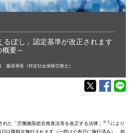
「えるぼし」認定基準が改正されます
の概要～
長 藤原伸吾（特定社会保険労務士）
※１
布された「労働施策総合推進法等を改正する法律」
により
月1日以降順次施行されます（一部は公布日に施行済み）。前