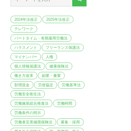
2024年法改正
2025年法改正
テレワーク
パートタイム・有期雇用労働法
ハラスメント
フリーランス保護法
マイナンバー
人権
個人情報保護法
健康保険法
働き方改革
副業・兼業
割増賃金
労使協定
労働基準法
労働安全衛生法
労働施策総合推進法
労働時間
労働条件の明示
労働者災害補償保険法
募集・採用