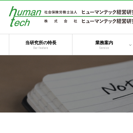
当研究所の特長
業務案内
Our feature
Service
二法人体制によるトータ
ルサービス
コンサルティングサービ
ス
アウトソーシングサービ
ス
トータルサービス