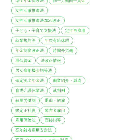
厚生年金保険法
同一労働同一賃金
女性活躍推進法
女性活躍推進法2025改正
子ども・子育て支援法
定年再雇用
就業規則等
年次有給休暇
年金制度改正法
時間外労働
最低賃金
法改正情報
男女雇用機会均等法
確定拠出年金法
職業紹介・派遣
育児介護休業法
裁判例
裁量労働制
退職・解雇
限定正社員
障害者雇用
雇用保険法
面接指導
高年齢者雇用安定法