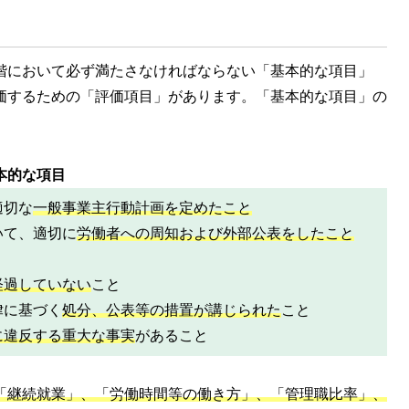
階において必ず満たさなければならない「基本的な項目」
価するための「評価項目」があります。「基本的な項目」の
本的な項目
適切な
一般事業主行動計画を定めたこと
いて、適切に
労働者への周知および外部公表をしたこと
経過していない
こと
律に基づく
処分、公表等の措置が講じられた
こと
に違反する重大な事実
があること
「継続就業」、「労働時間等の働き方」、「管理職比率」、