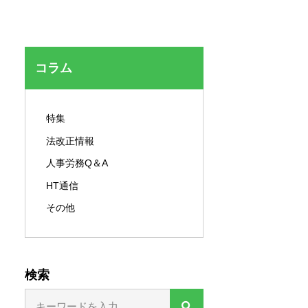
セキュリティ対策
コラム
特集
法改正情報
人事労務Q＆A
HT通信
その他
検索