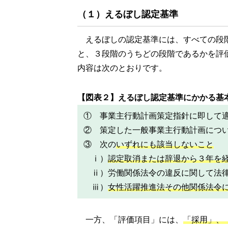
（１）えるぼし認定基準
えるぼしの認定基準には、すべての段
と、３段階のうちどの段階であるかを評
内容は次のとおりです。
【図表２】えるぼし認定基準にかかる基
① 事業主行動計画策定指針に即して
② 策定した一般事業主行動計画につ
③ 次の
いずれにも該当しないこと
ⅰ）
認定取消または辞退から３年を
ⅱ）労働関係法令の違反に関して法
ⅲ）
女性活躍推進法その他関係法令
一方、「評価項目」には、
「採用」、