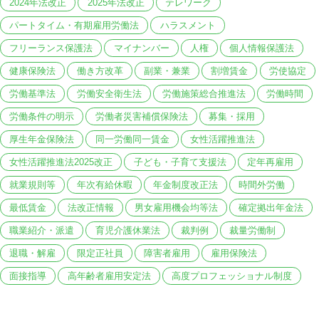
2024年法改正
2025年法改正
テレワーク
パートタイム・有期雇用労働法
ハラスメント
フリーランス保護法
マイナンバー
人権
個人情報保護法
健康保険法
働き方改革
副業・兼業
割増賃金
労使協定
労働基準法
労働安全衛生法
労働施策総合推進法
労働時間
労働条件の明示
労働者災害補償保険法
募集・採用
厚生年金保険法
同一労働同一賃金
女性活躍推進法
女性活躍推進法2025改正
子ども・子育て支援法
定年再雇用
就業規則等
年次有給休暇
年金制度改正法
時間外労働
最低賃金
法改正情報
男女雇用機会均等法
確定拠出年金法
職業紹介・派遣
育児介護休業法
裁判例
裁量労働制
退職・解雇
限定正社員
障害者雇用
雇用保険法
面接指導
高年齢者雇用安定法
高度プロフェッショナル制度