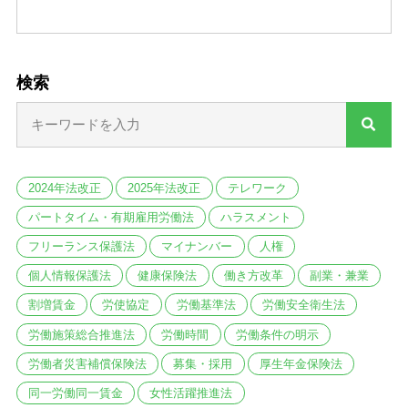
検索
2024年法改正
2025年法改正
テレワーク
パートタイム・有期雇用労働法
ハラスメント
フリーランス保護法
マイナンバー
人権
個人情報保護法
健康保険法
働き方改革
副業・兼業
割増賃金
労使協定
労働基準法
労働安全衛生法
労働施策総合推進法
労働時間
労働条件の明示
労働者災害補償保険法
募集・採用
厚生年金保険法
同一労働同一賃金
女性活躍推進法