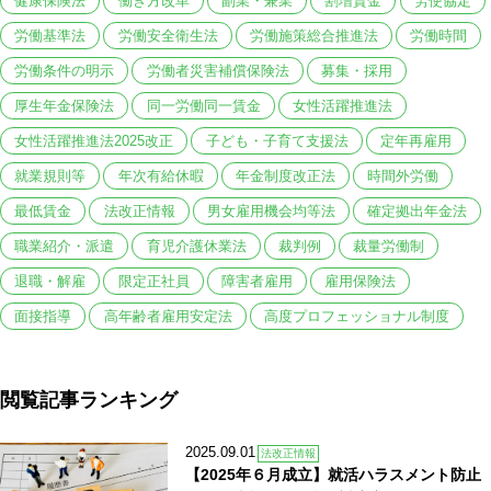
健康保険法
働き方改革
副業・兼業
割増賃金
労使協定
労働基準法
労働安全衛生法
労働施策総合推進法
労働時間
労働条件の明示
労働者災害補償保険法
募集・採用
厚生年金保険法
同一労働同一賃金
女性活躍推進法
女性活躍推進法2025改正
子ども・子育て支援法
定年再雇用
就業規則等
年次有給休暇
年金制度改正法
時間外労働
最低賃金
法改正情報
男女雇用機会均等法
確定拠出年金法
職業紹介・派遣
育児介護休業法
裁判例
裁量労働制
退職・解雇
限定正社員
障害者雇用
雇用保険法
面接指導
高年齢者雇用安定法
高度プロフェッショナル制度
閲覧記事ランキング
2025.09.01
法改正情報
【2025年６月成立】就活ハラスメント防止