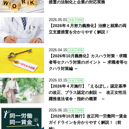
措置の法制化と企業の対応実務
2026.05.01
法改正情報
【2026年４月努力義務化】治療と就業の両
立支援措置を分かりやすく解説！
2026.04.15
法改正情報
【2026年10月義務化】カスハラ対策・求職
者等セクハラ対策のポイント ～ 求職者等セ
クハラ対策編 ～
2026.03.15
法改正情報
【2026年４月施行】「えるぼし」認定基準
の改正、プラス認定の創設 ～ 改正女性活
躍推進法省令・指針の概要 ～
2026.06.15
法改正情報
【2026年10月施行】改正同一労働同一賃金
ガイドラインを分かりやすく解説！（前
編）