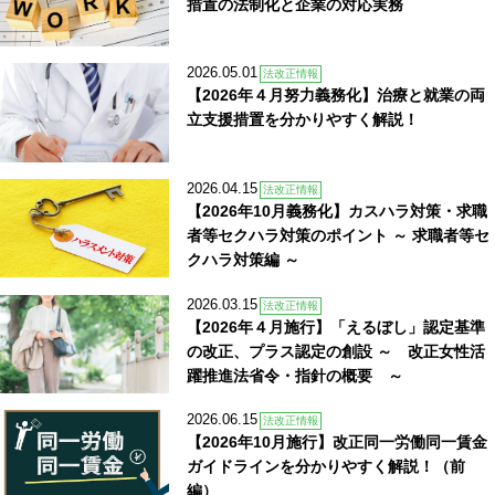
措置の法制化と企業の対応実務
2026.05.01
法改正情報
【2026年４月努力義務化】治療と就業の両
立支援措置を分かりやすく解説！
2026.04.15
法改正情報
【2026年10月義務化】カスハラ対策・求職
者等セクハラ対策のポイント ～ 求職者等セ
クハラ対策編 ～
2026.03.15
法改正情報
【2026年４月施行】「えるぼし」認定基準
の改正、プラス認定の創設 ～ 改正女性活
躍推進法省令・指針の概要 ～
2026.06.15
法改正情報
【2026年10月施行】改正同一労働同一賃金
ガイドラインを分かりやすく解説！（前
編）