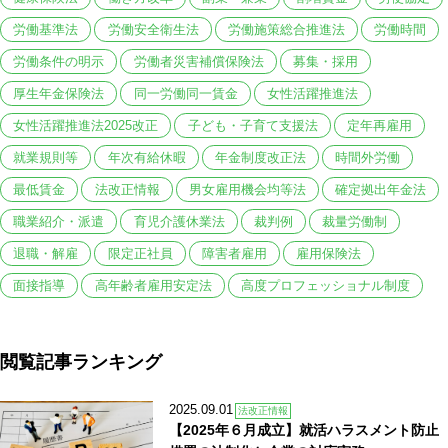
労働基準法
労働安全衛生法
労働施策総合推進法
労働時間
労働条件の明示
労働者災害補償保険法
募集・採用
厚生年金保険法
同一労働同一賃金
女性活躍推進法
女性活躍推進法2025改正
子ども・子育て支援法
定年再雇用
就業規則等
年次有給休暇
年金制度改正法
時間外労働
最低賃金
法改正情報
男女雇用機会均等法
確定拠出年金法
職業紹介・派遣
育児介護休業法
裁判例
裁量労働制
退職・解雇
限定正社員
障害者雇用
雇用保険法
面接指導
高年齢者雇用安定法
高度プロフェッショナル制度
閲覧記事ランキング
2025.09.01
法改正情報
【2025年６月成立】就活ハラスメント防止