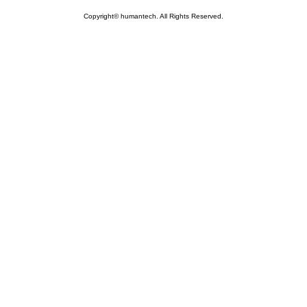
Copyright© humantech. All Rights Reserved.