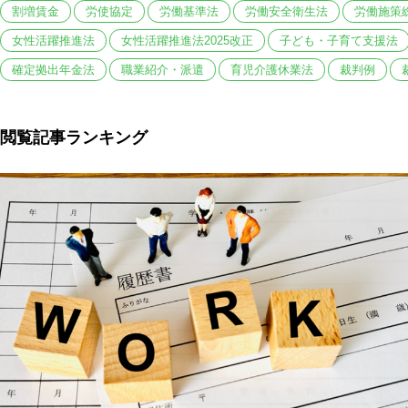
割増賃金
労使協定
労働基準法
労働安全衛生法
労働施策
女性活躍推進法
女性活躍推進法2025改正
子ども・子育て支援法
確定拠出年金法
職業紹介・派遣
育児介護休業法
裁判例
閲覧記事ランキング