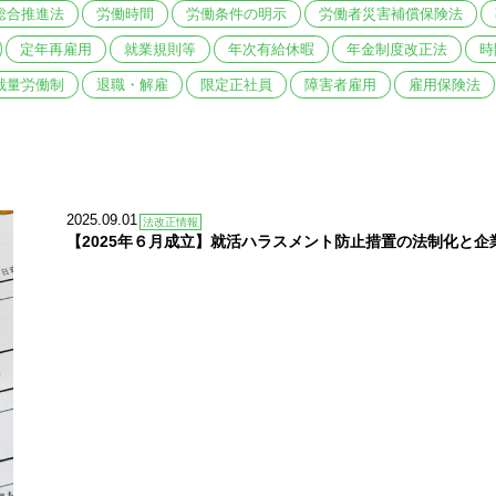
総合推進法
労働時間
労働条件の明示
労働者災害補償保険法
定年再雇用
就業規則等
年次有給休暇
年金制度改正法
時
裁量労働制
退職・解雇
限定正社員
障害者雇用
雇用保険法
2025.09.01
法改正情報
【2025年６月成立】就活ハラスメント防止措置の法制化と企