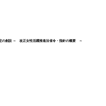
認定の創設 ～ 改正女性活躍推進法省令・指針の概要 ～