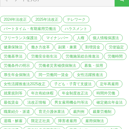
2024年法改正
2025年法改正
テレワーク
パートタイム・有期雇用労働法
ハラスメント
フリーランス保護法
マイナンバー
人権
個人情報保護法
健康保険法
働き方改革
副業・兼業
割増賃金
労使協定
労働基準法
労働安全衛生法
労働施策総合推進法
労働時間
労働条件の明示
労働者災害補償保険法
募集・採用
厚生年金保険法
同一労働同一賃金
女性活躍推進法
女性活躍推進法2025改正
子ども・子育て支援法
定年再雇用
就業規則等
年次有給休暇
年金制度改正法
時間外労働
最低賃金
法改正情報
男女雇用機会均等法
確定拠出年金法
職業紹介・派遣
育児介護休業法
裁判例
裁量労働制
退職・解雇
限定正社員
障害者雇用
雇用保険法