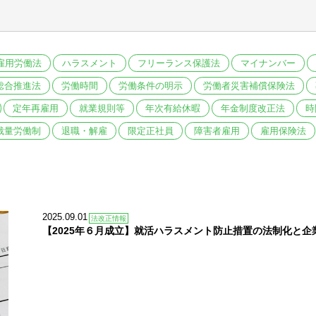
雇用労働法
ハラスメント
フリーランス保護法
マイナンバー
総合推進法
労働時間
労働条件の明示
労働者災害補償保険法
定年再雇用
就業規則等
年次有給休暇
年金制度改正法
時
裁量労働制
退職・解雇
限定正社員
障害者雇用
雇用保険法
2025.09.01
法改正情報
【2025年６月成立】就活ハラスメント防止措置の法制化と企