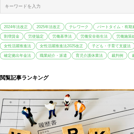
2024年法改正
2025年法改正
テレワーク
パートタイム・有期
割増賃金
労使協定
労働基準法
労働安全衛生法
労働施策
女性活躍推進法
女性活躍推進法2025改正
子ども・子育て支援法
確定拠出年金法
職業紹介・派遣
育児介護休業法
裁判例
閲覧記事ランキング