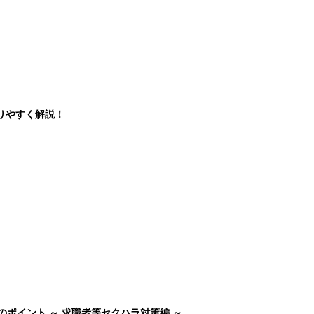
りやすく解説！
のポイント ～ 求職者等セクハラ対策編 ～