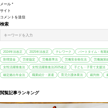
メール
*
サイト
検索
2024年法改正
2025年法改正
テレワーク
パートタイム・有期
割増賃金
労使協定
労働基準法
労働安全衛生法
労働施策
女性活躍推進法
女性活躍推進法2025改正
子ども・子育て支援法
確定拠出年金法
職業紹介・派遣
育児介護休業法
裁判例
閲覧記事ランキング