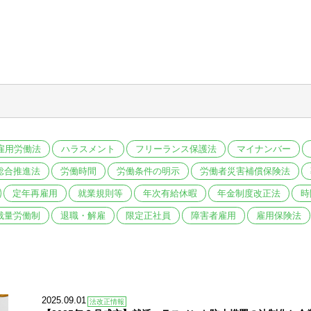
雇用労働法
ハラスメント
フリーランス保護法
マイナンバー
総合推進法
労働時間
労働条件の明示
労働者災害補償保険法
定年再雇用
就業規則等
年次有給休暇
年金制度改正法
時
裁量労働制
退職・解雇
限定正社員
障害者雇用
雇用保険法
2025.09.01
法改正情報