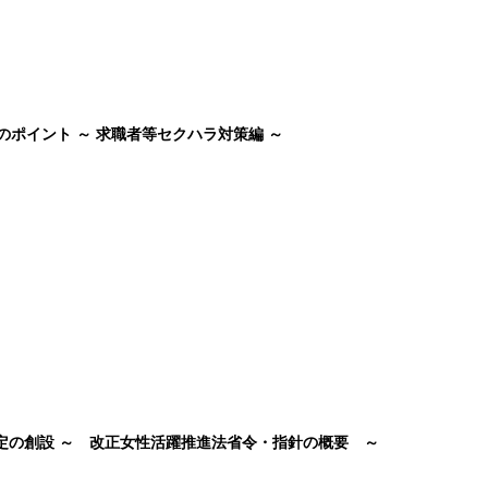
のポイント ～ 求職者等セクハラ対策編 ～
認定の創設 ～ 改正女性活躍推進法省令・指針の概要 ～