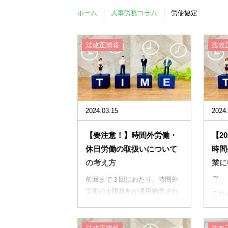
ホーム
人事労務コラム
労使協定
法改正情報
法改
2024.03.15
2024.
【要注意！】時間外労働・
【2
休日労働の取扱いについて
時間
の考え方
業に
～
前回まで３回にわたり、時間外
労働の上限規制が適用猶予され
これ
ている事業・業務に関して2024
年４
年４月以降適用される規制内容
の建
につ...