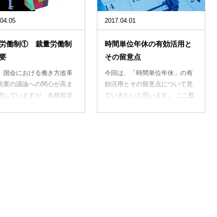
04.05
2017.04.01
労働制① 裁量労働制
時間単位年休の有効活用と
要
その留意点
、国会における働き方改革
今回は、「時間単位年休」の有
法案の議論への関心が高ま
効活用とその留意点について見
増していますが、各種報道
ていきたいと思います。 ここ数
も取り沙汰されている裁量
年、人材不足の影響から募集を
に...
かけ...