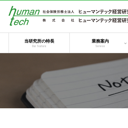
当研究所の特長
業務案内
Our feature
Service
二法人体制によるトータ
ルサービス
コンサルティングサービ
ス
アウトソーシングサービ
ス
トータルサービス