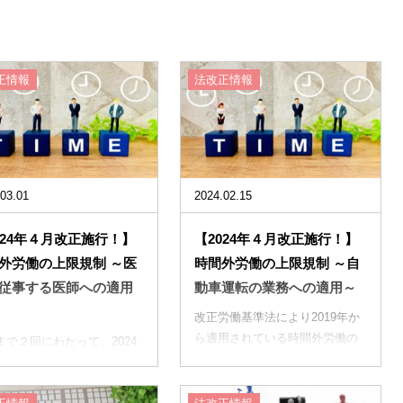
正情報
法改正情報
03.01
2024.02.15
024年４月改正施行！】
【2024年４月改正施行！】
外労働の上限規制 ～医
時間外労働の上限規制 ～自
従事する医師への適用
動車運転の業務への適用～
改正労働基準法により2019年か
ら適用されている時間外労働の
まで２回にわたって、2024
上限規制の経過措置が終了し、
月から適用される「工作物
2024年４月から、適用猶予さ
設の事業」「自動車運転の
れ...