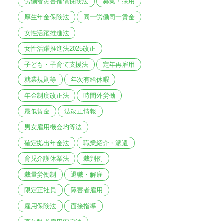
労働者災害補償保険法
募集・採用
厚生年金保険法
同一労働同一賃金
女性活躍推進法
女性活躍推進法2025改正
子ども・子育て支援法
定年再雇用
就業規則等
年次有給休暇
年金制度改正法
時間外労働
最低賃金
法改正情報
男女雇用機会均等法
確定拠出年金法
職業紹介・派遣
育児介護休業法
裁判例
裁量労働制
退職・解雇
限定正社員
障害者雇用
雇用保険法
面接指導