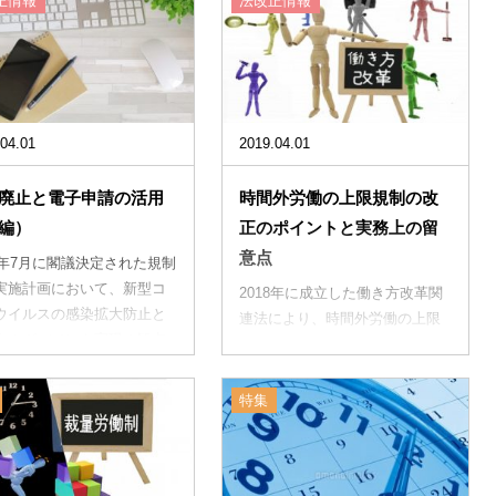
」の時間外労働の上限規制
正情報
法改正情報
.
04.01
2019.04.01
廃止と電子申請の活用
時間外労働の上限規制の改
編）
正のポイントと実務上の留
意点
20年7月に閣議決定された規制
実施計画において、新型コ
2018年に成立した働き方改革関
ウイルスの感染拡大防止と
連法により、時間外労働の上限
タルガバメント実現の観点
が法律に規定されることとなり
ました。これにより、大企業に
つい...
特集