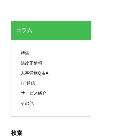
セキュリティ対策
コラム
特集
法改正情報
人事労務Q＆A
HT通信
サービス紹介
その他
検索