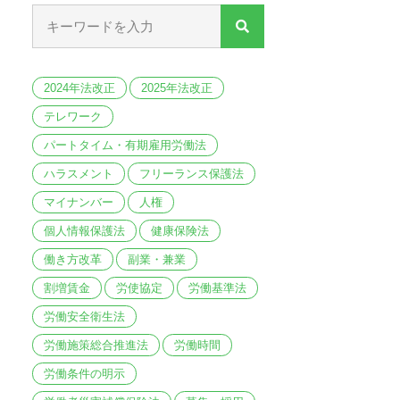
2024年法改正
2025年法改正
テレワーク
パートタイム・有期雇用労働法
ハラスメント
フリーランス保護法
マイナンバー
人権
個人情報保護法
健康保険法
働き方改革
副業・兼業
割増賃金
労使協定
労働基準法
労働安全衛生法
労働施策総合推進法
労働時間
労働条件の明示