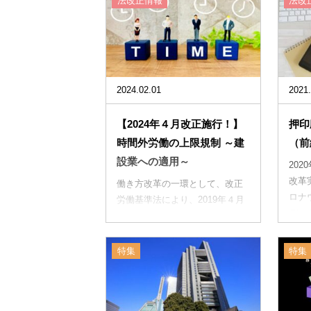
業務
法改正情報
法改
につ..
2024.02.01
2021.
【2024年４月改正施行！】
押印
時間外労働の上限規制 ～建
（前
設業への適用～
20
改革
働き方改革の一環として、改正
ロナ
労働基準法により、2019年４月
デジ
（中小事業主は2020年４月）か
か...
ら罰則付きの時間外労働の上
限...
特集
特集